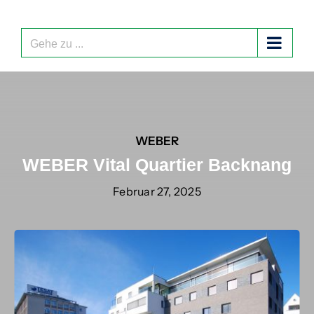
Zum
Inhalt
springen
Gehe zu ...
WEBER
WEBER Vital Quartier Backnang
Februar 27, 2025