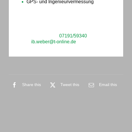
GPS- und Ingenieurvermessung
Sie haben Fragen oder möchten ein konkretes
Projekt mit uns besprechen? Kontaktieren Sie
uns telefonisch unter
07191/59340
oder per E-
Mail an
ib.weber@t-online.de
.
Share this
Tweet this
Email this